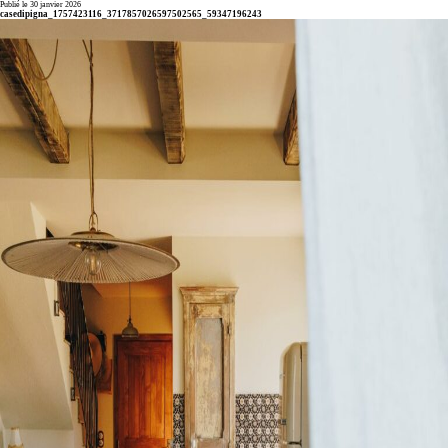
Publié le 30 janvier 2026
casedipigna_1757423116_3717857026597502565_59347196243