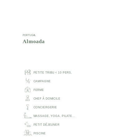
PORTUGAL
Almoada
PETITE TRIBU < 10 PERS.
CAMPAGNE
FERME
CHEF À DOMICILE
CONCIERGERIE
MASSAGE, YOGA, PILATE...
PETIT DÉJEUNER
PISCINE