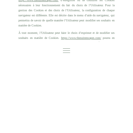
https://www.thesuiteescapes.com/
d’enregistrer ou de consulter les Cookies
nécessaires à leur fonctionnement du fait du choix de l’Utilisateur. Pour la
gestion des Cookies et des choix de l’Utilisateur, la configuration de chaque
navigateur est différente. Elle est décrite dans le menu d’aide du navigateur, qui
permettra de savoir de quelle manière l’Utilisateur peut modifier ses souhaits en
matière de Cookies.
À tout moment, l’Utilisateur peut faire le choix d’exprimer et de modifier ses
souhaits en matière de Cookies.
https://www.thesuiteescapes.com/
pourra en
outre faire appel aux services de prestataires externes pour l’aider à recueillir et
traiter les informations décrites dans cette section.
Enfin, en cliquant sur les icônes dédiées aux réseaux sociaux Twitter, Facebook,
Linkedin et Google Plus figurant sur le Site de
https://www.thesuiteescapes.com/
ou dans son application mobile et si
l’Utilisateur a accepté le dépôt de cookies en poursuivant sa navigation sur le
Site Internet ou l’application mobile de
https://www.thesuiteescapes.com/
,
Twitter, Facebook, Linkedin et Google Plus peuvent également déposer des
cookies sur vos terminaux (ordinateur, tablette, téléphone portable).
Ces types de cookies ne sont déposés sur vos terminaux qu’à condition que
vous y consentiez, en continuant votre navigation sur le Site Internet ou
l’application mobile de
https://www.thesuiteescapes.com/
. À tout moment,
l’Utilisateur peut néanmoins revenir sur son consentement à ce que
https://www.thesuiteescapes.com/
dépose ce type de cookies.
Article 9.2. BALISES (“TAGS”) INTERNET
https://www.thesuiteescapes.com/
peut employer occasionnellement des balises