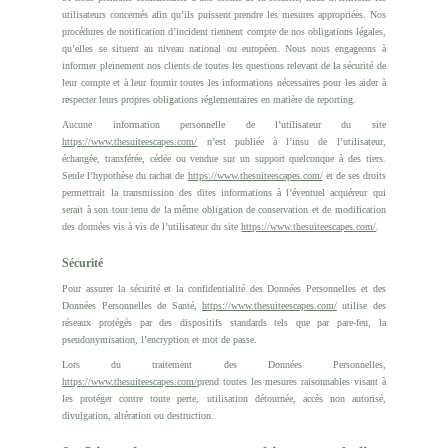
utilisateurs concernés afin qu’ils puissent prendre les mesures appropriées. Nos
procédures de notification d’incident tiennent compte de nos obligations légales,
qu’elles se situent au niveau national ou européen. Nous nous engageons à
informer pleinement nos clients de toutes les questions relevant de la sécurité de
leur compte et à leur fournir toutes les informations nécessaires pour les aider à
respecter leurs propres obligations réglementaires en matière de reporting.
Aucune information personnelle de l’utilisateur du site
https://www.thesuiteescapes.com/
n’est publiée à l’insu de l’utilisateur,
échangée, transférée, cédée ou vendue sur un support quelconque à des tiers.
Seule l’hypothèse du rachat de
https://www.thesuiteescapes.com/
et de ses droits
permettrait la transmission des dites informations à l’éventuel acquéreur qui
serait à son tour tenu de la même obligation de conservation et de modification
des données vis à vis de l’utilisateur du site
https://www.thesuiteescapes.com/
.
Sécurité
Pour assurer la sécurité et la confidentialité des Données Personnelles et des
Données Personnelles de Santé,
https://www.thesuiteescapes.com/
utilise des
réseaux protégés par des dispositifs standards tels que par pare-feu, la
pseudonymisation, l’encryption et mot de passe.
Lors du traitement des Données Personnelles,
https://www.thesuiteescapes.com/
prend toutes les mesures raisonnables visant à
les protéger contre toute perte, utilisation détournée, accès non autorisé,
divulgation, altération ou destruction.