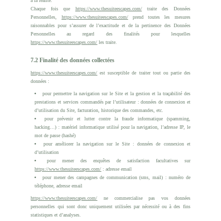
à la réalité.
Chaque fois que
https://www.thesuiteescapes.com/
traite des Données
Personnelles,
https://www.thesuiteescapes.com/
prend toutes les mesures
raisonnables pour s’assurer de l’exactitude et de la pertinence des Données
Personnelles au regard des finalités pour lesquelles
https://www.thesuiteescapes.com/
les traite.
7.2 Finalité des données collectées
https://www.thesuiteescapes.com/
est susceptible de traiter tout ou partie des
données :
pour permettre la navigation sur le Site et la gestion et la traçabilité des
prestations et services commandés par l’utilisateur : données de connexion et
d’utilisation du Site, facturation, historique des commandes, etc.
pour prévenir et lutter contre la fraude informatique (spamming,
hacking…) : matériel informatique utilisé pour la navigation, l’adresse IP, le
mot de passe (hashé)
pour améliorer la navigation sur le Site : données de connexion et
d’utilisation
pour mener des enquêtes de satisfaction facultatives sur
https://www.thesuiteescapes.com/
: adresse email
pour mener des campagnes de communication (sms, mail) : numéro de
téléphone, adresse email
https://www.thesuiteescapes.com/
ne commercialise pas vos données
personnelles qui sont donc uniquement utilisées par nécessité ou à des fins
statistiques et d’analyses.