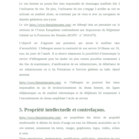
Le site Internet ne pourra être tenu responsable de dommages matériels liés à
l’utilisation du site. De plus, l’utilisateur du site s’engage à accéder au site en
utilisant un matériel récent, ne contenant pas de virus et avec un navigateur de
dernière génération mis-à-jour
Le site
https://www.thesuiteescapes.com/
est hébergé chez un prestataire sur le
territoire de l’Union Européenne conformément aux dispositions du Règlement
Général sur la Protection des Données (RGPD : n° 2016-679)
L’objectif est d’apporter une prestation qui assure le meilleur taux
d’accessibilité. L’hébergeur assure la continuité de son service 24 Heures sur 24,
tous les jours de l’année. Il se réserve néanmoins la possibilité d’interrompre le
service d’hébergement pour les durées les plus courtes possibles notamment à
des fins de maintenance, d’amélioration de ses infrastructures, de défaillance de
ses infrastructures ou si les Prestations et Services génèrent un trafic réputé
anormal.
https://www.thesuiteescapes.com/
et l’hébergeur ne pourront être tenus
responsables en cas de dysfonctionnement du réseau Internet, des lignes
téléphoniques ou du matériel informatique et de téléphonie lié notamment à
l’encombrement du réseau empêchant l’accès au serveur.
5. Propriété intellectuelle et contrefaçons.
https://www.thesuiteescapes.com/
est propriétaire des droits de propriété
intellectuelle et détient les droits d’usage sur tous les éléments accessibles sur le
site internet, notamment les textes, images, graphismes, logos, vidéos, icônes
et sons.
Toute reproduction, représentation, modification, publication, adaptation de tout