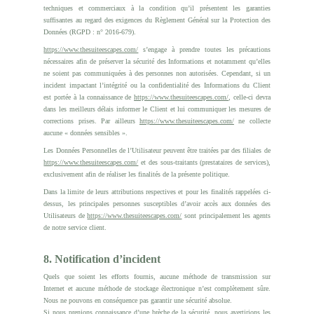
techniques et commerciaux à la condition qu’il présentent les garanties
suffisantes au regard des exigences du Règlement Général sur la Protection des
Données (RGPD : n° 2016-679).
https://www.thesuiteescapes.com/
s’engage à prendre toutes les précautions
nécessaires afin de préserver la sécurité des Informations et notamment qu’elles
ne soient pas communiquées à des personnes non autorisées. Cependant, si un
incident impactant l’intégrité ou la confidentialité des Informations du Client
est portée à la connaissance de
https://www.thesuiteescapes.com/
, celle-ci devra
dans les meilleurs délais informer le Client et lui communiquer les mesures de
corrections prises. Par ailleurs
https://www.thesuiteescapes.com/
ne collecte
aucune « données sensibles ».
Les Données Personnelles de l’Utilisateur peuvent être traitées par des filiales de
https://www.thesuiteescapes.com/
et des sous-traitants (prestataires de services),
exclusivement afin de réaliser les finalités de la présente politique.
Dans la limite de leurs attributions respectives et pour les finalités rappelées ci-
dessus, les principales personnes susceptibles d’avoir accès aux données des
Utilisateurs de
https://www.thesuiteescapes.com/
sont principalement les agents
de notre service client.
8. Notification d’incident
Quels que soient les efforts fournis, aucune méthode de transmission sur
Internet et aucune méthode de stockage électronique n’est complètement sûre.
Nous ne pouvons en conséquence pas garantir une sécurité absolue.
Si nous prenions connaissance d’une brèche de la sécurité, nous avertirions les