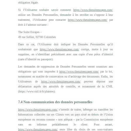
obligation légale.
Si l’Utilisateur souhaite savoir comment
https://www.thesuiteescapes.com/
utilise ses Données Personnelles, demander à les rectifier ou s’oppose à leur
traitement, l’Utilisateur peut contacter
https://www.thesuiteescapes.com/
par
écrit à l’adresse suivante :
The Suite Escapes –
49 rue Sellier, 92700 Colombes
Dans ce cas, l’Utilisateur doit indiquer les Données Personnelles qu’il
souhaiterait que
https://www.thesuiteescapes.com/
corrige, mette à jour ou
supprime, en s’identifiant précisément avec une copie d’une pièce d’identité
(carte d’identité ou passeport).
Les demandes de suppression de Données Personnelles seront soumises aux
obligations qui sont imposées à
https://www.thesuiteescapes.com/
par la loi,
notamment en matière de conservation ou d’archivage des documents. Enfin, les
Utilisateurs de
https://www.thesuiteescapes.com/
peuvent déposer une
réclamation auprès des autorités de contrôle, et notamment de la CNIL
(https://www.cnil.fr/fr/plaintes).
7.4 Non-communication des données personnelles
https://www.thesuiteescapes.com/
s’interdit de traiter, héberger ou transférer les
Informations collectées sur ses Clients vers un pays situé en dehors de l’Union
européenne ou reconnu comme « non adéquat » par la Commission européenne
sans en informer préalablement le client. Pour autant,
https://www.thesuiteescapes.com/
reste libre du choix de ses sous-traitants