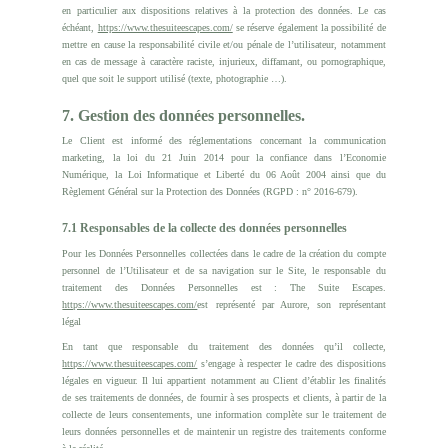
en particulier aux dispositions relatives à la protection des données. Le cas
échéant,
https://www.thesuiteescapes.com/
se réserve également la possibilité de
mettre en cause la responsabilité civile et/ou pénale de l’utilisateur, notamment
en cas de message à caractère raciste, injurieux, diffamant, ou pornographique,
quel que soit le support utilisé (texte, photographie …).
7. Gestion des données personnelles.
Le Client est informé des réglementations concernant la communication
marketing, la loi du 21 Juin 2014 pour la confiance dans l’Economie
Numérique, la Loi Informatique et Liberté du 06 Août 2004 ainsi que du
Règlement Général sur la Protection des Données (RGPD : n° 2016-679).
7.1 Responsables de la collecte des données personnelles
Pour les Données Personnelles collectées dans le cadre de la création du compte
personnel de l’Utilisateur et de sa navigation sur le Site, le responsable du
traitement des Données Personnelles est : The Suite Escapes.
https://www.thesuiteescapes.com/
est représenté par Aurore, son représentant
légal
En tant que responsable du traitement des données qu’il collecte,
https://www.thesuiteescapes.com/
s’engage à respecter le cadre des dispositions
légales en vigueur. Il lui appartient notamment au Client d’établir les finalités
de ses traitements de données, de fournir à ses prospects et clients, à partir de la
collecte de leurs consentements, une information complète sur le traitement de
leurs données personnelles et de maintenir un registre des traitements conforme