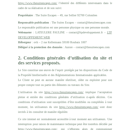
https://www.thesuiteescapes.com/
l’identité des différents intervenants dans le
cadre de sa réalisation et de son suivi:
Propriétaire
: The Suite Escapes – 49, rue Sellier 92700 Colombes
Responsable publication
: The Suites Escapes – contact@thesuiteescapes.com
Le responsable publication est une personne physique ou une personne morale.
Webmaster
: LATEULERE PAULINE – contact@ltpdeveloppement.fr –
LTP
DEVELOPPEMENT WEB
Hébergeur
: ovh – 2 rue Kellermann 59100 Roubaix 1007
Délégué à la protection des données
: Aurore – contact@thesuiteescapes.com
2. Conditions générales d’utilisation du site et
des services proposés.
Le Site constitue une œuvre de l’esprit protégée par les dispositions du Code de
la Propriété Intellectuelle et des Réglementations Internationales applicables.
Le Client ne peut en aucune manière réutiliser, céder ou exploiter pour son
propre compte tout ou partie des éléments ou travaux du Site.
L’utilisation du site
https://www.thesuiteescapes.com/
implique l’acceptation
pleine et entière des conditions générales d’utilisation ci-après décrites. Ces
conditions d’utilisation sont susceptibles d’être modifiées ou complétées à tout
moment, les utilisateurs du site
https://www.thesuiteescapes.com/
sont donc
invités à les consulter de manière régulière.
Ce site internet est normalement accessible à tout moment aux utilisateurs. Une
interruption pour raison de maintenance technique peut être toutefois décidée par
https://www.thesuiteescapes.com/
, qui s’efforcera alors de communiquer