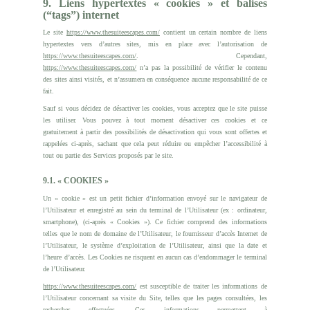
9. Liens hypertextes « cookies » et balises
(“tags”) internet
Le site
https://www.thesuiteescapes.com/
contient un certain nombre de liens
hypertextes vers d’autres sites, mis en place avec l’autorisation de
https://www.thesuiteescapes.com/
. Cependant,
https://www.thesuiteescapes.com/
n’a pas la possibilité de vérifier le contenu
des sites ainsi visités, et n’assumera en conséquence aucune responsabilité de ce
fait.
Sauf si vous décidez de désactiver les cookies, vous acceptez que le site puisse
les utiliser. Vous pouvez à tout moment désactiver ces cookies et ce
gratuitement à partir des possibilités de désactivation qui vous sont offertes et
rappelées ci-après, sachant que cela peut réduire ou empêcher l’accessibilité à
tout ou partie des Services proposés par le site.
9.1. « COOKIES »
Un « cookie » est un petit fichier d’information envoyé sur le navigateur de
l’Utilisateur et enregistré au sein du terminal de l’Utilisateur (ex : ordinateur,
smartphone), (ci-après « Cookies »). Ce fichier comprend des informations
telles que le nom de domaine de l’Utilisateur, le fournisseur d’accès Internet de
l’Utilisateur, le système d’exploitation de l’Utilisateur, ainsi que la date et
l’heure d’accès. Les Cookies ne risquent en aucun cas d’endommager le terminal
de l’Utilisateur.
https://www.thesuiteescapes.com/
est susceptible de traiter les informations de
l’Utilisateur concernant sa visite du Site, telles que les pages consultées, les
recherches effectuées. Ces informations permettent à