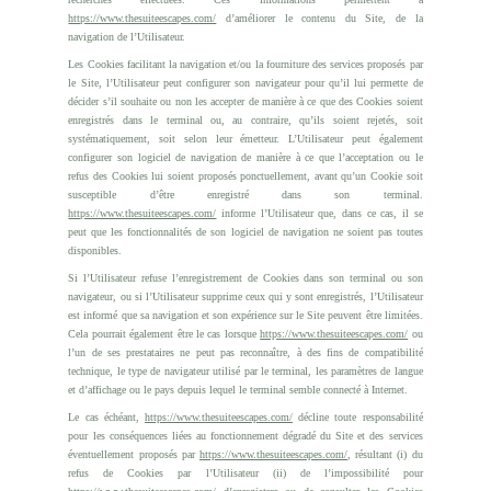
https://www.thesuiteescapes.com/
d’améliorer le contenu du Site, de la
navigation de l’Utilisateur.
Les Cookies facilitant la navigation et/ou la fourniture des services proposés par
le Site, l’Utilisateur peut configurer son navigateur pour qu’il lui permette de
décider s’il souhaite ou non les accepter de manière à ce que des Cookies soient
enregistrés dans le terminal ou, au contraire, qu’ils soient rejetés, soit
systématiquement, soit selon leur émetteur. L’Utilisateur peut également
configurer son logiciel de navigation de manière à ce que l’acceptation ou le
refus des Cookies lui soient proposés ponctuellement, avant qu’un Cookie soit
susceptible d’être enregistré dans son terminal.
https://www.thesuiteescapes.com/
informe l’Utilisateur que, dans ce cas, il se
peut que les fonctionnalités de son logiciel de navigation ne soient pas toutes
disponibles.
Si l’Utilisateur refuse l’enregistrement de Cookies dans son terminal ou son
navigateur, ou si l’Utilisateur supprime ceux qui y sont enregistrés, l’Utilisateur
est informé que sa navigation et son expérience sur le Site peuvent être limitées.
Cela pourrait également être le cas lorsque
https://www.thesuiteescapes.com/
ou
l’un de ses prestataires ne peut pas reconnaître, à des fins de compatibilité
technique, le type de navigateur utilisé par le terminal, les paramètres de langue
et d’affichage ou le pays depuis lequel le terminal semble connecté à Internet.
Le cas échéant,
https://www.thesuiteescapes.com/
décline toute responsabilité
pour les conséquences liées au fonctionnement dégradé du Site et des services
éventuellement proposés par
https://www.thesuiteescapes.com/
, résultant (i) du
refus de Cookies par l’Utilisateur (ii) de l’impossibilité pour