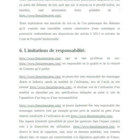
ou partie des éléments du site, quel que soit le moyen ou le procédé utilisé, est
interdite, sauf autorisation écrite préalable de :
https://www.thesuiteescapes.com/
.
Toute exploitation non autorisée du site ou de l’un quelconque des éléments
qu’il contient sera considérée comme constitutive d’une contrefaçon et
poursuivie conformément aux dispositions des articles L.335-2 et suivants du
Code de Propriété Intellectuelle.
6. Limitations de responsabilité.
https://www.thesuiteescapes.com/
agit en tant qu’éditeur du site.
https://www.thesuiteescapes.com/
est responsable de la qualité et de la véracité
du Contenu qu’il publie.
https://www.thesuiteescapes.com/
ne pourra être tenu responsable des dommages
directs et indirects causés au matériel de l’utilisateur, lors de l’accès au site
internet
https://www.thesuiteescapes.com/
, et résultant soit de l’utilisation d’un
matériel ne répondant pas aux spécifications indiquées au point 4, soit de
l’apparition d’un bug ou d’une incompatibilité.
https://www.thesuiteescapes.com/
ne pourra également être tenu responsable des
dommages indirects (tels par exemple qu’une perte de marché ou perte d’une
chance) consécutifs à l’utilisation du site
https://www.thesuiteescapes.com/
.
Des espaces interactifs (possibilité de poser des questions dans l’espace contact)
sont à la disposition des utilisateurs.
https://www.thesuiteescapes.com/
se
réserve le droit de supprimer, sans mise en demeure préalable, tout contenu
déposé dans cet espace qui contreviendrait à la législation applicable en France,