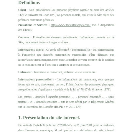
Définitions
Client :
tout professionnel ou personne physique capable au sens des articles
1123 et suivants du Code civil, ou personne morale, qui visite le Site objet des
présentes conditions générales.
Prestations et Services :
https://www.thesuiteescapes.com/
met à disposition
des Clients :
Contenu :
Ensemble des éléments constituants l’information présente sur le
Site, notamment textes – images – vidéos.
Informations clients :
Ci après dénommé « Information (s) » qui correspondent
à l’ensemble des données personnelles susceptibles d’être détenues par
https://www.thesuiteescapes.com/
pour la gestion de votre compte, de la gestion
de la relation client et à des fins d’analyses et de statistiques.
Utilisateur :
Internaute se connectant, utilisant le site susnommé.
Informations personnelles :
« Les informations qui permettent, sous quelque
forme que ce soit, directement ou non, l’identification des personnes physiques
auxquelles elles s’appliquent » (article 4 de la loi n° 78-17 du 6 janvier 1978).
Les termes « données à caractère personnel », « personne concernée », « sous
traitant » et « données sensibles » ont le sens défini par le Règlement Général
sur la Protection des Données (RGPD : n° 2016-679)
1. Présentation du site internet.
En vertu de l’article 6 de la loi n° 2004-575 du 21 juin 2004 pour la confiance
dans l’économie numérique, il est précisé aux utilisateurs du site internet