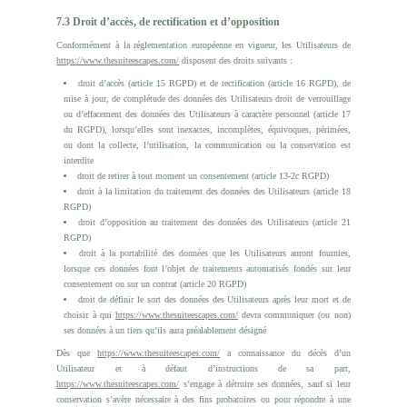
7.3 Droit d’accès, de rectification et d’opposition
Conformément à la réglementation européenne en vigueur, les Utilisateurs de
https://www.thesuiteescapes.com/
disposent des droits suivants :
droit d’accès (article 15 RGPD) et de rectification (article 16 RGPD), de
mise à jour, de complétude des données des Utilisateurs droit de verrouillage
ou d’effacement des données des Utilisateurs à caractère personnel (article 17
du RGPD), lorsqu’elles sont inexactes, incomplètes, équivoques, périmées,
ou dont la collecte, l’utilisation, la communication ou la conservation est
interdite
droit de retirer à tout moment un consentement (article 13-2c RGPD)
droit à la limitation du traitement des données des Utilisateurs (article 18
RGPD)
droit d’opposition au traitement des données des Utilisateurs (article 21
RGPD)
droit à la portabilité des données que les Utilisateurs auront fournies,
lorsque ces données font l’objet de traitements automatisés fondés sur leur
consentement ou sur un contrat (article 20 RGPD)
droit de définir le sort des données des Utilisateurs après leur mort et de
choisir à qui
https://www.thesuiteescapes.com/
devra communiquer (ou non)
ses données à un tiers qu’ils aura préalablement désigné
Dès que
https://www.thesuiteescapes.com/
a connaissance du décès d’un
Utilisateur et à défaut d’instructions de sa part,
https://www.thesuiteescapes.com/
s’engage à détruire ses données, sauf si leur
conservation s’avère nécessaire à des fins probatoires ou pour répondre à une