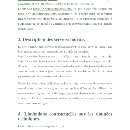
préalablement aux utilisateurs les dates et heures de l’intervention.
Le site web
https://www.thesuiteescapes.com/
est mis à jour régulièrement par
https://www.thesuiteescapes.com/
responsable. De la même façon, les mentions
légales peuvent être modifiées à tout moment : elles s’imposent néanmoins à
l’utilisateur qui est invité à s’y référer le plus souvent possible afin d’en prendre
connaissance.
3. Description des services fournis.
Le site internet
https://www.thesuiteescapes.com/
a pour objet de fournir une
information concernant l’ensemble des activités de la société.
https://www.thesuiteescapes.com/
s’efforce de fournir sur le site
https://www.thesuiteescapes.com/
des informations aussi précises que possible.
Toutefois, il ne pourra être tenu responsable des oublis, des inexactitudes et des
carences dans la mise à jour, qu’elles soient de son fait ou du fait des tiers
partenaires qui lui fournissent ces informations.
Toutes les informations indiquées sur le site
https://www.thesuiteescapes.com/
sont données à titre indicatif, et sont susceptibles d’évoluer. Par ailleurs, les
renseignements figurant sur le site
https://www.thesuiteescapes.com/
ne sont pas
exhaustifs. Ils sont donnés sous réserve de modifications ayant été apportées
depuis leur mise en ligne.
4. Limitations contractuelles sur les données
techniques.
Le site utilise la technologie JavaScript.