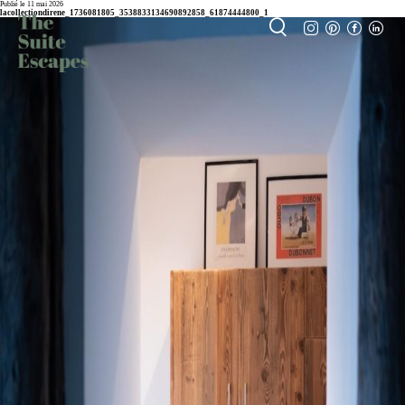
Publié le 11 mai 2026
lacollectiondirene_1736081805_3538833134690892858_61874444800_1