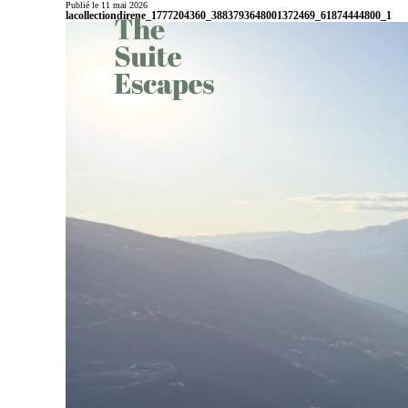
Publié le 11 mai 2026
lacollectiondirene_1777204360_3883793648001372469_61874444800_1