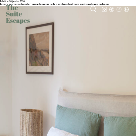
Publié le 26 janvier 2026
luxury gesthouse french riviera domaine de la xavoliere bedroom andre malraux bedroom