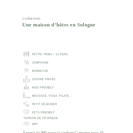
O CHÊNE ROND
Une maison d’hôtes en Sologne
PETITE TRIBU < 10 PERS.
CAMPAGNE
BARBECUE
CUISINE PRIVÉE
KIDS FRIENDLY
MASSAGE, YOGA, PILATE...
PETIT DÉJEUNER
PETS FRIENDLY
TERRAIN DE PÉTANQUE
WIFI
À partir de 900 euros le week-end / maison pour 10