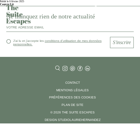
Publié le 6 février 2025
Couvre Lit
Ne manquez rien de notre actualité
J’ai lu et j’accepte les
conditions d’utilisation de mes données
S'inscrire
personnelles.
CONTACT
MENTIONS LÉGALES
PRÉFÉRENCES DES COOKIES
PLAN DE SITE
© 2026 THE SUITE ESCAPES
DESIGN STUDIOLAURIEHERNANDEZ