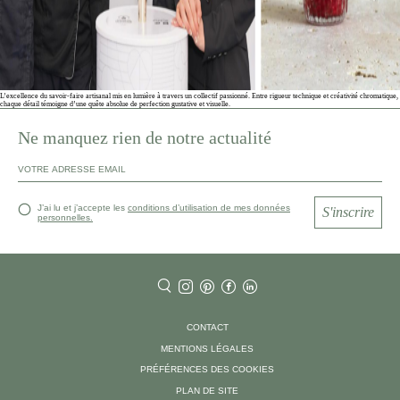
L’excellence du savoir-faire artisanal mis en lumière à travers un collectif passionné. Entre rigueur technique et créativité chromatique,
chaque détail témoigne d’une quête absolue de perfection gustative et visuelle.
Ne manquez rien de notre actualité
J’ai lu et j’accepte les
conditions d’utilisation de mes données
S'inscrire
personnelles.
CONTACT
MENTIONS LÉGALES
PRÉFÉRENCES DES COOKIES
PLAN DE SITE