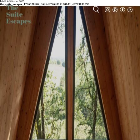
Publié le 9 février 2026
the_suite_escapes_1746528607_3626467264812100647_40763031093